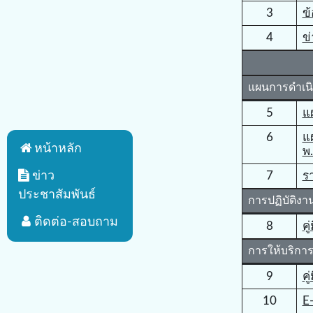
3
ข้
4
ข
แผนการดำเน
5
แ
6
แ
หน้าหลัก
พ
7
ร
ข่าว
ประชาสัมพันธ์
การปฏิบัติงา
ติดต่อ-สอบถาม
8
คู
การให้บริกา
9
คู
10
E