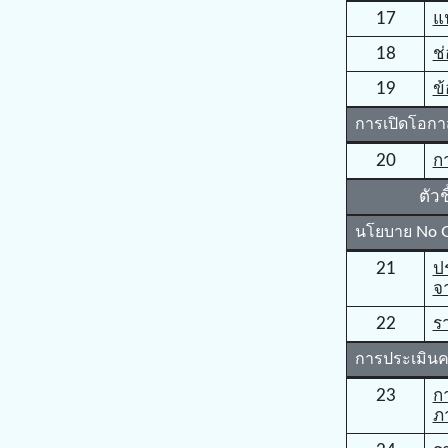
17
แ
18
ช
19
ข้
การเปิดโอกาส
20
ก
ตัว
นโยบาย No Gi
21
ป
จา
22
ร
การประเมินคว
23
ก
ภ