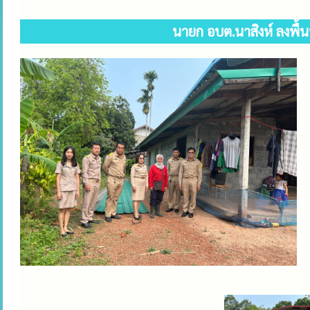
นายก อบต.นาสิงห์ ลงพื